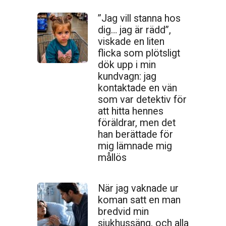
”Jag vill stanna hos
dig… jag är rädd”,
viskade en liten
flicka som plötsligt
dök upp i min
kundvagn: jag
kontaktade en vän
som var detektiv för
att hitta hennes
föräldrar, men det
han berättade för
mig lämnade mig
mållös
När jag vaknade ur
koman satt en man
bredvid min
sjukhussäng, och alla