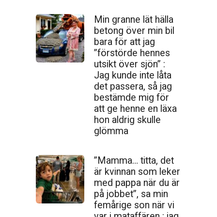
Min granne lät hälla
betong över min bil
bara för att jag
”förstörde hennes
utsikt över sjön” :
Jag kunde inte låta
det passera, så jag
bestämde mig för
att ge henne en läxa
hon aldrig skulle
glömma
”Mamma… titta, det
är kvinnan som leker
med pappa när du är
på jobbet”, sa min
femårige son när vi
var i mataffären : jag