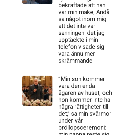
bekräftade att han
var min make, Ändå
sa något inom mig
att det inte var
sanningen: det jag
upptäckte i min
telefon visade sig
vara ännu mer
skrämmande
”Min son kommer
vara den enda
ägaren av huset, och
hon kommer inte ha
några rättigheter till
det,” sa min svärmor
under vår
bröllopsceremoni:
min pappa reste sig