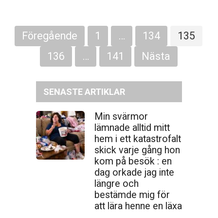
Sidnumrering
Föregående
1
…
134
135
för
inlägg
136
…
141
Nästa
SENASTE ARTIKLAR
Min svärmor
lämnade alltid mitt
hem i ett katastrofalt
skick varje gång hon
kom på besök : en
dag orkade jag inte
längre och
bestämde mig för
att lära henne en läxa