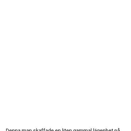
Denna man skaffade en liten gammal lägenhet på