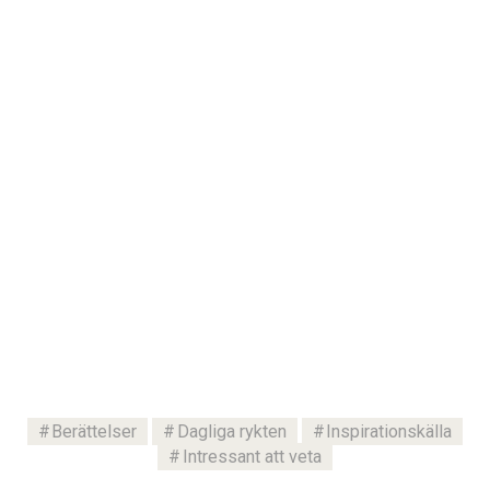
Berättelser
Dagliga rykten
Inspirationskälla
Intressant att veta