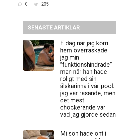
0
205
SENASTE ARTIKLAR
E dag när jag kom
hem överraskade
jag min
”funktionshindrade”
man när han hade
roligt med sin
älskarinna i vår pool:
jag var rasande, men
det mest
chockerande var
vad jag gjorde sedan
Mi son hade ont i