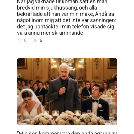
När jag vaknade ur koman satt en man
bredvid min sjukhussäng, och alla
bekräftade att han var min make, Ändå sa
något inom mig att det inte var sanningen:
det jag upptäckte i min telefon visade sig
vara ännu mer skrämmande
0
6
”Min son kommer vara den enda ägaren av