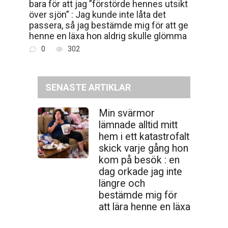
bara för att jag ”förstörde hennes utsikt
över sjön” : Jag kunde inte låta det
passera, så jag bestämde mig för att ge
henne en läxa hon aldrig skulle glömma
0
302
SENASTE ARTIKLAR
Min svärmor
lämnade alltid mitt
hem i ett katastrofalt
skick varje gång hon
kom på besök : en
dag orkade jag inte
längre och
bestämde mig för
att lära henne en läxa