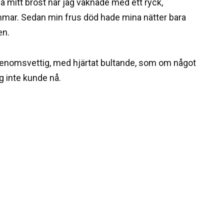
på mitt bröst när jag vaknade med ett ryck,
ar. Sedan min frus död hade mina nätter bara
en.
 genomsvettig, med hjärtat bultande, som om något
ag inte kunde nå.