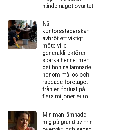
hände något oväntat
När
kontorsstäderskan
avbröt ett viktigt
möte ville
generaldirektören
sparka henne: men
det hon sa lämnade
honom mållös och
räddade företaget
från en förlust på
flera miljoner euro
Min man lämnade
mig på grund av min
övervikt, och sedan