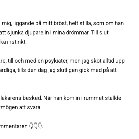
mig, liggande på mitt bröst, helt stilla, som om han
tt sjunka djupare in i mina drömmar. Till slut
ka instinkt.
are, till och med en psykiater, men jag sköt alltid upp
rdliga, tills den dag jag slutligen gick med på att
å läkarens besked. När han kom in i rummet ställde
örmögen att svara.
kommentaren 👇👇👇.