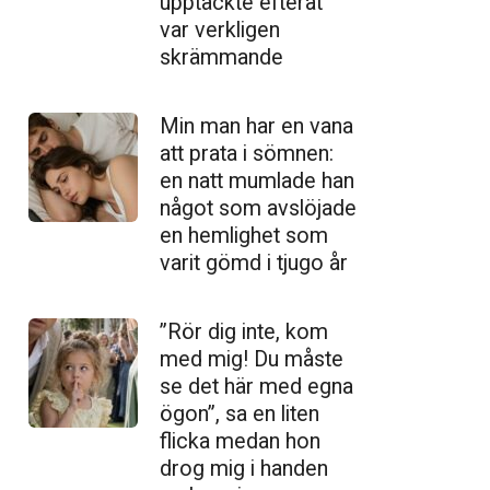
upptäckte efteråt
var verkligen
skrämmande
Min man har en vana
att prata i sömnen:
en natt mumlade han
något som avslöjade
en hemlighet som
varit gömd i tjugo år
”Rör dig inte, kom
med mig! Du måste
se det här med egna
ögon”, sa en liten
flicka medan hon
drog mig i handen