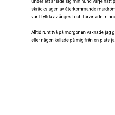
Under ett år lade sig min hund varje natt 
skräckslagen av återkommande mardrömm
varit fyllda av ångest och förvirrade minn
Alltid runt två på morgonen vaknade jag
eller någon kallade på mig från en plats j