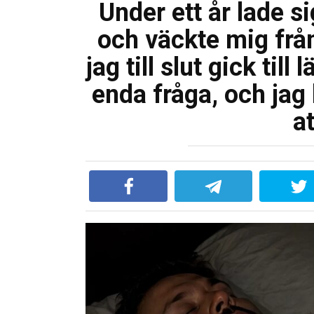
Under ett år lade s
och väckte mig fr
jag till slut gick til
enda fråga, och jag 
a