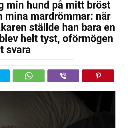
ig min hund på mitt bröst
ån mina mardrömmar: när
l läkaren ställde han bara en
blev helt tyst, oförmögen
tt svara