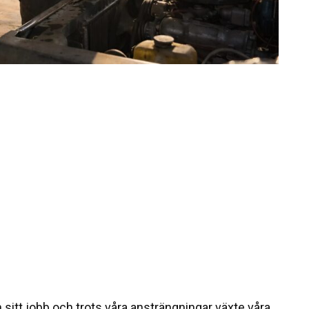
itt jobb och trots våra ansträngningar växte våra