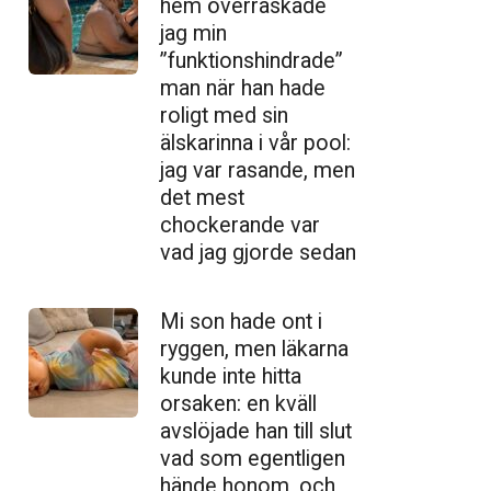
hem överraskade
jag min
”funktionshindrade”
man när han hade
roligt med sin
älskarinna i vår pool:
jag var rasande, men
det mest
chockerande var
vad jag gjorde sedan
Mi son hade ont i
ryggen, men läkarna
kunde inte hitta
orsaken: en kväll
avslöjade han till slut
vad som egentligen
hände honom, och