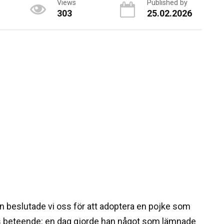
Views
Published by
303
25.02.2026
ren beslutade vi oss för att adoptera en pojke som
ans beteende: en dag gjorde han något som lämnade