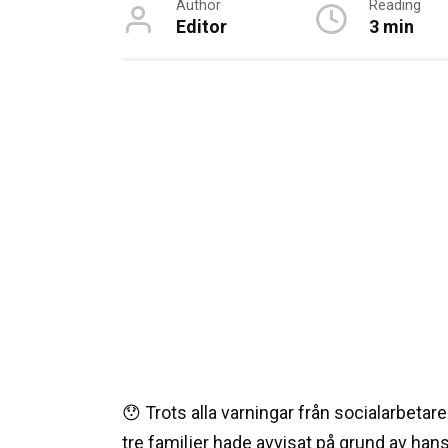
Author
Reading
Editor
3 min
😯 Trots alla varningar från socialarbeta
tre familjer hade avvisat på grund av h