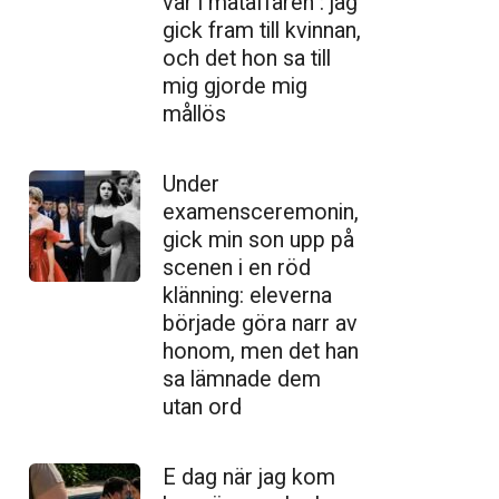
var i mataffären : jag
gick fram till kvinnan,
och det hon sa till
mig gjorde mig
mållös
Under
examensceremonin,
gick min son upp på
scenen i en röd
klänning: eleverna
började göra narr av
honom, men det han
sa lämnade dem
utan ord
E dag när jag kom