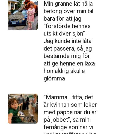
Min granne lät hälla
betong över min bil
bara för att jag
”förstörde hennes
utsikt över sjön” :
Jag kunde inte låta
det passera, så jag
bestämde mig för
att ge henne en läxa
hon aldrig skulle
glömma
”Mamma… titta, det
är kvinnan som leker
med pappa när du är
på jobbet”, sa min
femårige son när vi