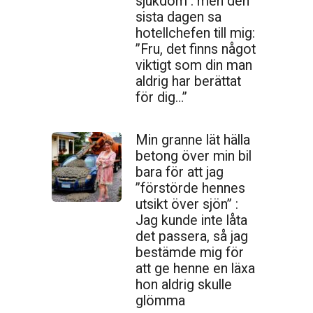
sjukdom : men den
sista dagen sa
hotellchefen till mig:
”Fru, det finns något
viktigt som din man
aldrig har berättat
för dig…”
Min granne lät hälla
betong över min bil
bara för att jag
”förstörde hennes
utsikt över sjön” :
Jag kunde inte låta
det passera, så jag
bestämde mig för
att ge henne en läxa
hon aldrig skulle
glömma