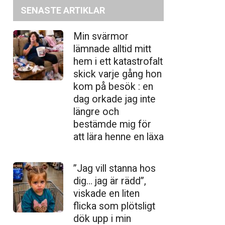
SENASTE ARTIKLAR
Min svärmor
lämnade alltid mitt
hem i ett katastrofalt
skick varje gång hon
kom på besök : en
dag orkade jag inte
längre och
bestämde mig för
att lära henne en läxa
”Jag vill stanna hos
dig… jag är rädd”,
viskade en liten
flicka som plötsligt
dök upp i min