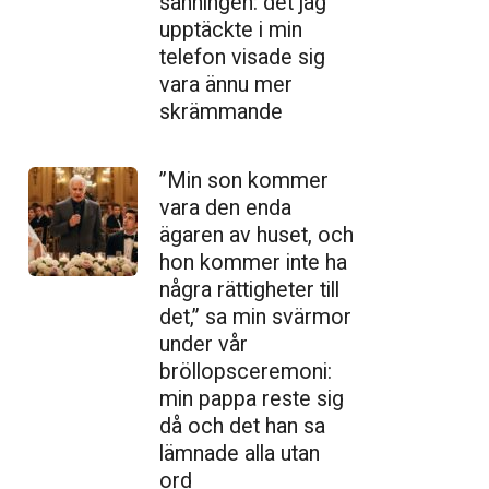
sanningen: det jag
upptäckte i min
telefon visade sig
vara ännu mer
skrämmande
”Min son kommer
vara den enda
ägaren av huset, och
hon kommer inte ha
några rättigheter till
det,” sa min svärmor
under vår
bröllopsceremoni:
min pappa reste sig
då och det han sa
lämnade alla utan
ord