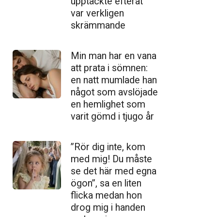
upptäckte efteråt
var verkligen
skrämmande
Min man har en vana
att prata i sömnen:
en natt mumlade han
något som avslöjade
en hemlighet som
varit gömd i tjugo år
”Rör dig inte, kom
med mig! Du måste
se det här med egna
ögon”, sa en liten
flicka medan hon
drog mig i handen