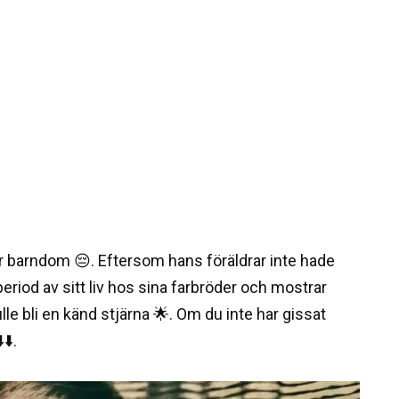
barndom 😔. Eftersom hans föräldrar inte hade
riod av sitt liv hos sina farbröder och mostrar
ulle bli en känd stjärna 🌟. Om du inte har gissat
⬇️.