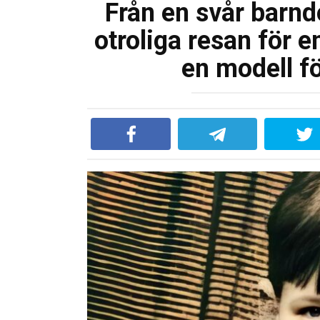
Från en svår barnd
otroliga resan för e
en modell f