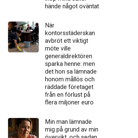
hände något oväntat
När
kontorsstäderskan
avbröt ett viktigt
möte ville
generaldirektören
sparka henne: men
det hon sa lämnade
honom mållös och
räddade företaget
från en förlust på
flera miljoner euro
Min man lämnade
mig på grund av min
övervikt, och sedan