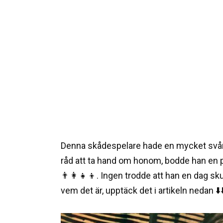
Denna skådespelare hade en mycket svår 
råd att ta hand om honom, bodde han en pe
👨‍👩‍👧‍👦. Ingen trodde att han en dag sk
vem det är, upptäck det i artikeln nedan ⬇️⬇️