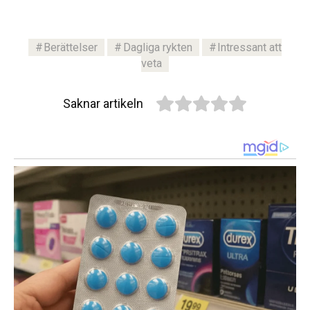
Berättelser
Dagliga rykten
Intressant att
veta
Saknar artikeln