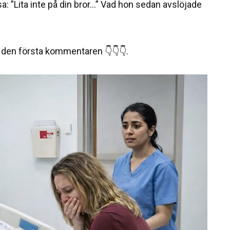
a: ”Lita inte på din bror…” Vad hon sedan avslöjade
 i den första kommentaren 👇👇👇.