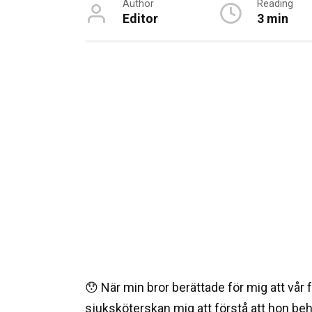
Author
Reading
Editor
3 min
😯 När min bror berättade för mig att vår 
sjuksköterskan mig att förstå att hon be