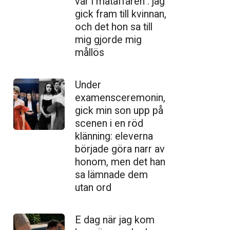
var i mataffären : jag
gick fram till kvinnan,
och det hon sa till
mig gjorde mig
mållös
Under
examensceremonin,
gick min son upp på
scenen i en röd
klänning: eleverna
började göra narr av
honom, men det han
sa lämnade dem
utan ord
E dag när jag kom