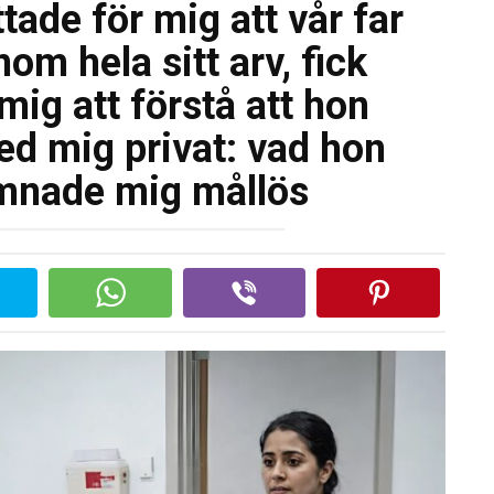
tade för mig att vår far
m hela sitt arv, fick
ig att förstå att hon
d mig privat: vad hon
ämnade mig mållös