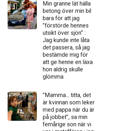
Min granne lät hälla
betong över min bil
bara för att jag
”förstörde hennes
utsikt över sjön” :
Jag kunde inte låta
det passera, så jag
bestämde mig för
att ge henne en läxa
hon aldrig skulle
glömma
”Mamma… titta, det
är kvinnan som leker
med pappa när du är
på jobbet”, sa min
femårige son när vi