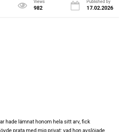
Views
Published by
982
17.02.2026
far hade lämnat honom hela sitt arv, fick
hövde prata med mig privat: vad hon avslöjade