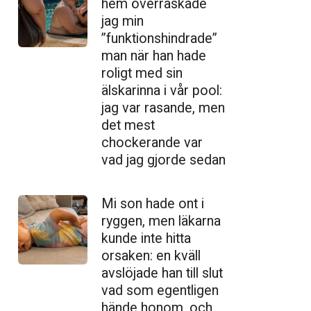
hem överraskade
jag min
”funktionshindrade”
man när han hade
roligt med sin
älskarinna i vår pool:
jag var rasande, men
det mest
chockerande var
vad jag gjorde sedan
Mi son hade ont i
ryggen, men läkarna
kunde inte hitta
orsaken: en kväll
avslöjade han till slut
vad som egentligen
hände honom, och