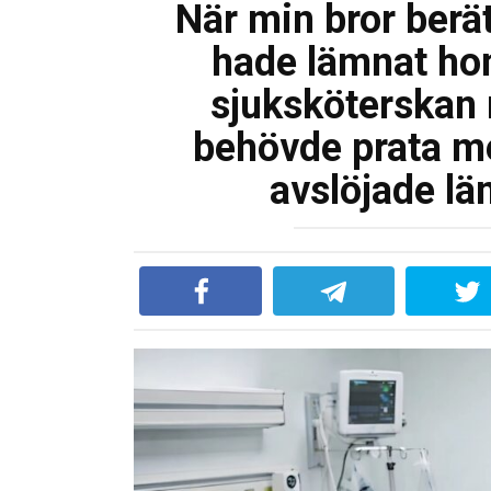
När min bror berät
hade lämnat hono
sjuksköterskan m
behövde prata me
avslöjade l