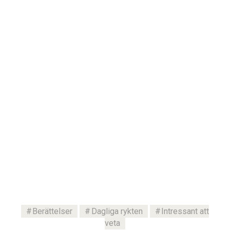
Berättelser
Dagliga rykten
Intressant att
veta