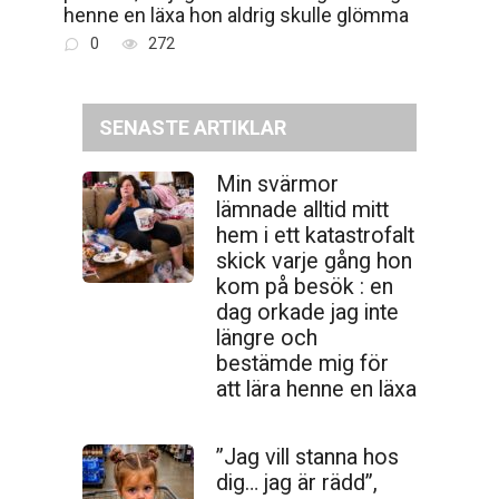
henne en läxa hon aldrig skulle glömma
0
272
SENASTE ARTIKLAR
Min svärmor
lämnade alltid mitt
hem i ett katastrofalt
skick varje gång hon
kom på besök : en
dag orkade jag inte
längre och
bestämde mig för
att lära henne en läxa
”Jag vill stanna hos
dig… jag är rädd”,