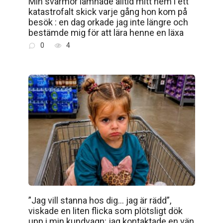
Min svärmor lämnade alltid mitt hem i ett
katastrofalt skick varje gång hon kom på
besök : en dag orkade jag inte längre och
bestämde mig för att lära henne en läxa
0
4
”Jag vill stanna hos dig… jag är rädd”,
viskade en liten flicka som plötsligt dök
upp i min kundvagn: jag kontaktade en vän