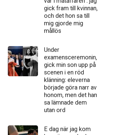
var i mataffären : jag
gick fram till kvinnan,
och det hon sa till
mig gjorde mig
mållös
Under
examensceremonin,
gick min son upp på
scenen i en röd
klänning: eleverna
började göra narr av
honom, men det han
sa lämnade dem
utan ord
E dag när jag kom