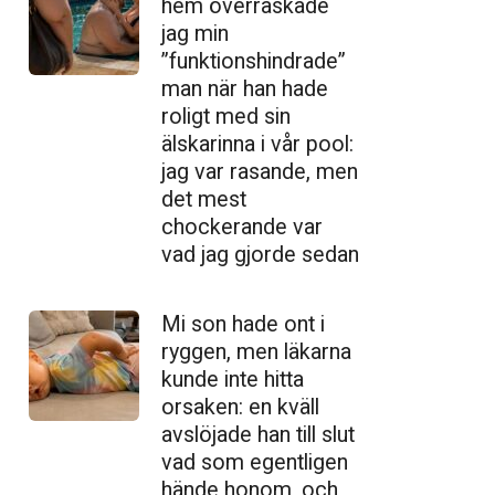
hem överraskade
jag min
”funktionshindrade”
man när han hade
roligt med sin
älskarinna i vår pool:
jag var rasande, men
det mest
chockerande var
vad jag gjorde sedan
Mi son hade ont i
ryggen, men läkarna
kunde inte hitta
orsaken: en kväll
avslöjade han till slut
vad som egentligen
hände honom, och