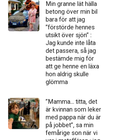
Min granne lät hälla
betong över min bil
bara för att jag
”förstörde hennes
utsikt över sjön” :
Jag kunde inte låta
det passera, så jag
bestämde mig för
att ge henne en läxa
hon aldrig skulle
glömma
”Mamma… titta, det
är kvinnan som leker
med pappa när du är
på jobbet”, sa min
femårige son när vi