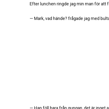
Efter lunchen ringde jag min man för att f
— Mark, vad hände? frågade jag med bult
— Han föll bara från gungan, det är inget al