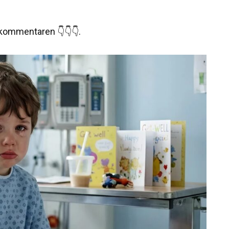
a kommentaren 👇👇👇.