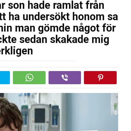
r son hade ramlat från
tt ha undersökt honom sa
t min man gömde något för
äckte sedan skakade mig
rkligen