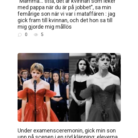
”Mamma… titta, det är kvinnan som leker
med pappa när du är på jobbet”, sa min
femårige son när vi var i mataffären : jag
gick fram till kvinnan, och det hon sa till
mig gjorde mig mållös
0
5
Under examensceremonin, gick min son
upp på scenen i en röd klänning: eleverna