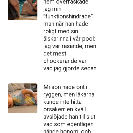
hem överraskade
jag min
”funktionshindrade”
man när han hade
roligt med sin
älskarinna i vår pool:
jag var rasande, men
det mest
chockerande var
vad jag gjorde sedan
Mi son hade ont i
ryggen, men läkarna
kunde inte hitta
orsaken: en kväll
avslöjade han till slut
vad som egentligen
hände honom, och