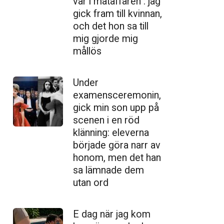
var i mataffären : jag
gick fram till kvinnan,
och det hon sa till
mig gjorde mig
mållös
Under
examensceremonin,
gick min son upp på
scenen i en röd
klänning: eleverna
började göra narr av
honom, men det han
sa lämnade dem
utan ord
E dag när jag kom