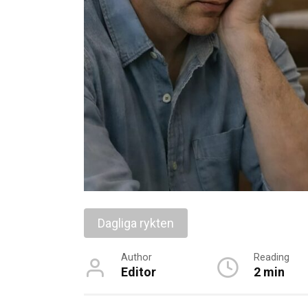
Dagliga rykten
Author
Reading
Editor
2 min