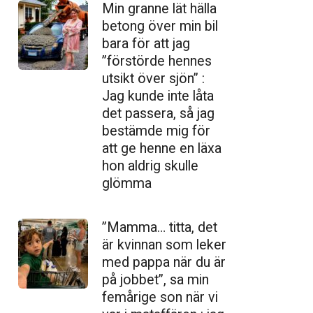
Min granne lät hälla
betong över min bil
bara för att jag
”förstörde hennes
utsikt över sjön” :
Jag kunde inte låta
det passera, så jag
bestämde mig för
att ge henne en läxa
hon aldrig skulle
glömma
”Mamma… titta, det
är kvinnan som leker
med pappa när du är
på jobbet”, sa min
femårige son när vi