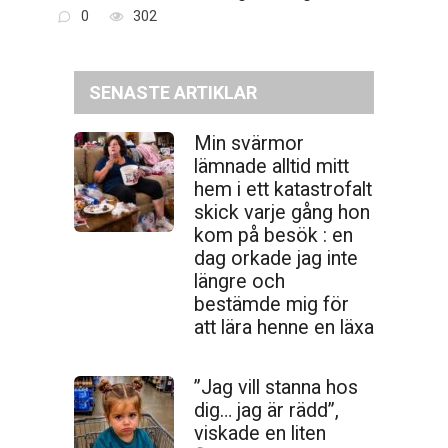
0
302
SENASTE ARTIKLAR
Min svärmor
lämnade alltid mitt
hem i ett katastrofalt
skick varje gång hon
kom på besök : en
dag orkade jag inte
längre och
bestämde mig för
att lära henne en läxa
”Jag vill stanna hos
dig… jag är rädd”,
viskade en liten