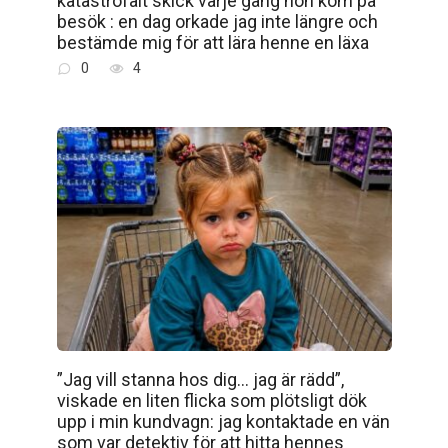
katastrofalt skick varje gång hon kom på
besök : en dag orkade jag inte längre och
bestämde mig för att lära henne en läxa
0
4
”Jag vill stanna hos dig… jag är rädd”,
viskade en liten flicka som plötsligt dök
upp i min kundvagn: jag kontaktade en vän
som var detektiv för att hitta hennes