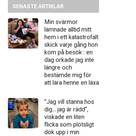
SENASTE ARTIKLAR
Min svärmor
lämnade alltid mitt
hem i ett katastrofalt
skick varje gång hon
kom på besök : en
dag orkade jag inte
längre och
bestämde mig för
att lära henne en läxa
”Jag vill stanna hos
dig… jag är rädd”,
viskade en liten
flicka som plötsligt
dök upp i min