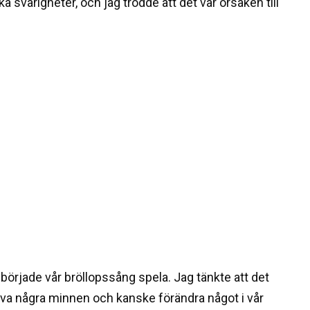
svårigheter, och jag trodde att det var orsaken till
 började vår bröllopssång spela. Jag tänkte att det
eva några minnen och kanske förändra något i vår