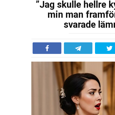
”Jag skulle hellre 
min man framför
svarade lämn