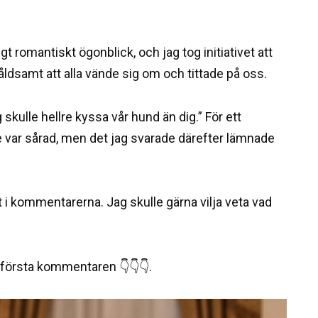
gt romantiskt ögonblick, och jag tog initiativet att
ldsamt att alla vände sig om och tittade på oss.
kulle hellre kyssa vår hund än dig.” För ett
te var sårad, men det jag svarade därefter lämnade
t i kommentarerna. Jag skulle gärna vilja veta vad
n första kommentaren 👇👇👇.