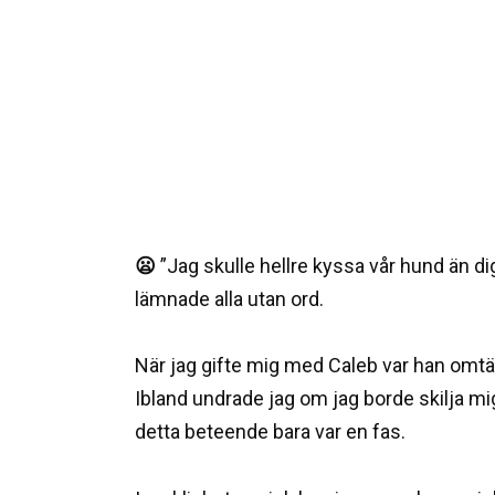
😦
”Jag skulle hellre kyssa vår hund än d
lämnade alla utan ord.
När jag gifte mig med Caleb var han om
Ibland undrade jag om jag borde skilja mi
detta beteende bara var en fas.