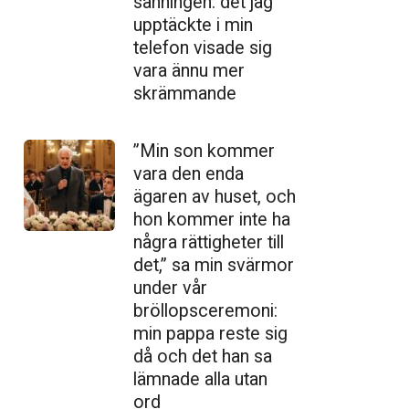
sanningen: det jag
upptäckte i min
telefon visade sig
vara ännu mer
skrämmande
”Min son kommer
vara den enda
ägaren av huset, och
hon kommer inte ha
några rättigheter till
det,” sa min svärmor
under vår
bröllopsceremoni:
min pappa reste sig
då och det han sa
lämnade alla utan
ord