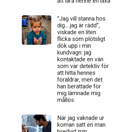
att lära henne en läxa
”Jag vill stanna hos
dig… jag är rädd”,
viskade en liten
flicka som plötsligt
dök upp i min
kundvagn: jag
kontaktade en vän
som var detektiv för
att hitta hennes
föräldrar, men det
han berättade för
mig lämnade mig
mållös
När jag vaknade ur
koman satt en man
bredvid min