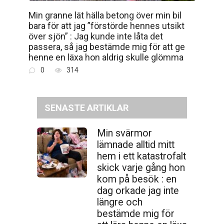
Min granne lät hälla betong över min bil
bara för att jag ”förstörde hennes utsikt
över sjön” : Jag kunde inte låta det
passera, så jag bestämde mig för att ge
henne en läxa hon aldrig skulle glömma
0
314
SENASTE ARTIKLAR
Min svärmor
lämnade alltid mitt
hem i ett katastrofalt
skick varje gång hon
kom på besök : en
dag orkade jag inte
längre och
bestämde mig för