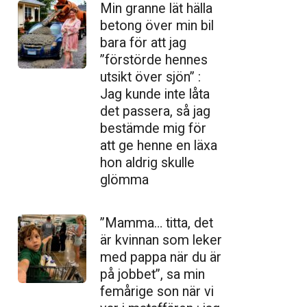
Min granne lät hälla
betong över min bil
bara för att jag
”förstörde hennes
utsikt över sjön” :
Jag kunde inte låta
det passera, så jag
bestämde mig för
att ge henne en läxa
hon aldrig skulle
glömma
”Mamma… titta, det
är kvinnan som leker
med pappa när du är
på jobbet”, sa min
femårige son när vi