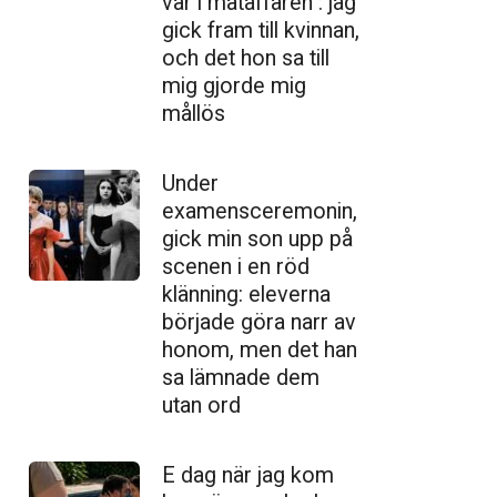
var i mataffären : jag
gick fram till kvinnan,
och det hon sa till
mig gjorde mig
mållös
Under
examensceremonin,
gick min son upp på
scenen i en röd
klänning: eleverna
började göra narr av
honom, men det han
sa lämnade dem
utan ord
E dag när jag kom