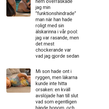
hem överraskade
jag min
”funktionshindrade”
man när han hade
roligt med sin
älskarinna i vår pool:
jag var rasande, men
det mest
chockerande var
vad jag gjorde sedan
Mi son hade ont i
ryggen, men läkarna
kunde inte hitta
orsaken: en kväll
avslöjade han till slut
vad som egentligen
hände honom, och