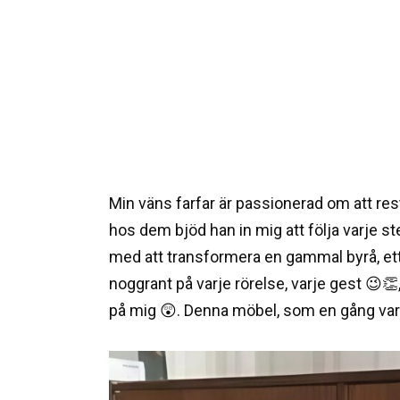
Min väns farfar är passionerad om att re
hos dem bjöd han in mig att följa varje st
med att transformera en gammal byrå, ett
noggrant på varje rörelse, varje gest 😉👏
på mig 😲. Denna möbel, som en gång var öve