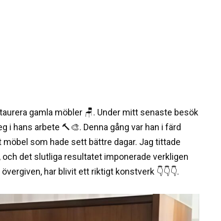
staurera gamla möbler 🪑. Under mitt senaste besök
eg i hans arbete 🔨🎨. Denna gång var han i färd
 möbel som hade sett bättre dagar. Jag tittade
, och det slutliga resultatet imponerade verkligen
rgiven, har blivit ett riktigt konstverk 👇👇👇.