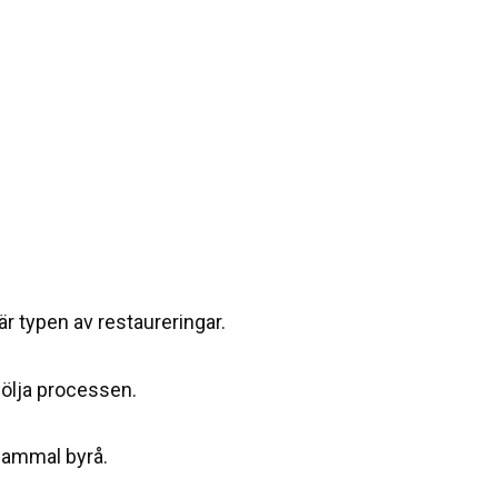
är typen av restaureringar.
följa processen.
n gammal byrå.