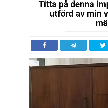
Titta på denna im
utförd av min vä
mä