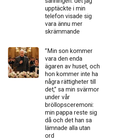
sanningen: det jag
upptäckte i min
telefon visade sig
vara ännu mer
skrämmande
”Min son kommer
vara den enda
ägaren av huset, och
hon kommer inte ha
några rättigheter till
det,” sa min svärmor
under vår
bröllopsceremoni:
min pappa reste sig
då och det han sa
lämnade alla utan
ord