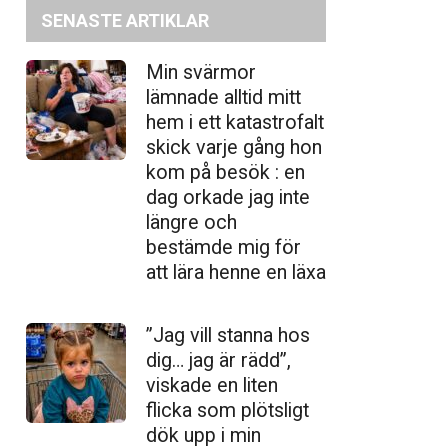
SENASTE ARTIKLAR
Min svärmor
lämnade alltid mitt
hem i ett katastrofalt
skick varje gång hon
kom på besök : en
dag orkade jag inte
längre och
bestämde mig för
att lära henne en läxa
”Jag vill stanna hos
dig… jag är rädd”,
viskade en liten
flicka som plötsligt
dök upp i min