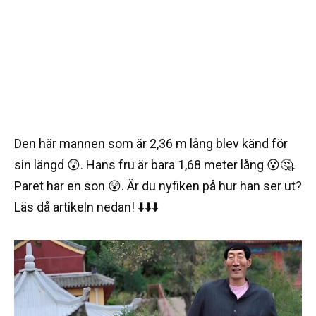
Den här mannen som är 2,36 m lång blev känd för
sin längd 😲. Hans fru är bara 1,68 meter lång 😮🤔.
Paret har en son 😲. Är du nyfiken på hur han ser ut?
Läs då artikeln nedan! ⬇️⬇️⬇️