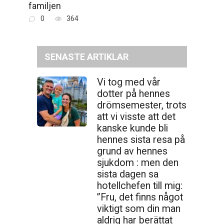
familjen
0
364
SENASTE ARTIKLAR
Vi tog med vår
dotter på hennes
drömsemester, trots
att vi visste att det
kanske kunde bli
hennes sista resa på
grund av hennes
sjukdom : men den
sista dagen sa
hotellchefen till mig:
”Fru, det finns något
viktigt som din man
aldrig har berättat