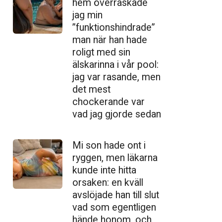
hem överraskade
jag min
”funktionshindrade”
man när han hade
roligt med sin
älskarinna i vår pool:
jag var rasande, men
det mest
chockerande var
vad jag gjorde sedan
Mi son hade ont i
ryggen, men läkarna
kunde inte hitta
orsaken: en kväll
avslöjade han till slut
vad som egentligen
hände honom, och