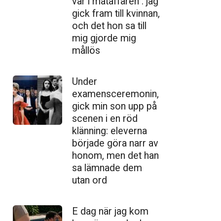
var i mataffären : jag
gick fram till kvinnan,
och det hon sa till
mig gjorde mig
mållös
Under
examensceremonin,
gick min son upp på
scenen i en röd
klänning: eleverna
började göra narr av
honom, men det han
sa lämnade dem
utan ord
E dag när jag kom