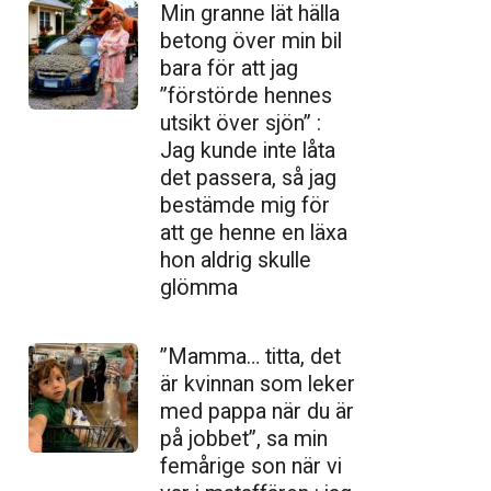
Min granne lät hälla
betong över min bil
bara för att jag
”förstörde hennes
utsikt över sjön” :
Jag kunde inte låta
det passera, så jag
bestämde mig för
att ge henne en läxa
hon aldrig skulle
glömma
”Mamma… titta, det
är kvinnan som leker
med pappa när du är
på jobbet”, sa min
femårige son när vi