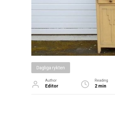
Dagliga rykten
Author
Reading
Editor
2 min