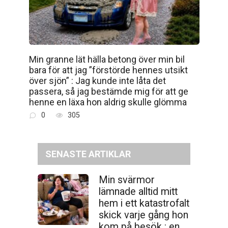
Min granne lät hälla betong över min bil
bara för att jag ”förstörde hennes utsikt
över sjön” : Jag kunde inte låta det
passera, så jag bestämde mig för att ge
henne en läxa hon aldrig skulle glömma
0
305
SENASTE ARTIKLAR
Min svärmor
lämnade alltid mitt
hem i ett katastrofalt
skick varje gång hon
kom på besök : en