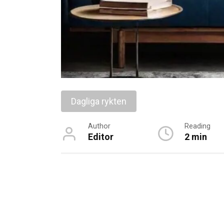
Dagliga rykten
Author
Reading
Editor
2 min