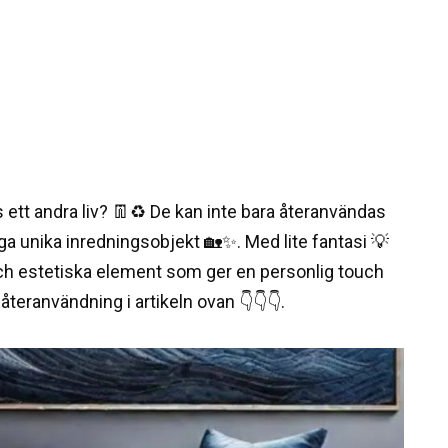
 ett andra liv? 👖♻️ De kan inte bara återanvändas
tiga unika inredningsobjekt 🏡✨. Med lite fantasi 💡
och estetiska element som ger en personlig touch
r återanvändning i artikeln ovan 👇👇👇.