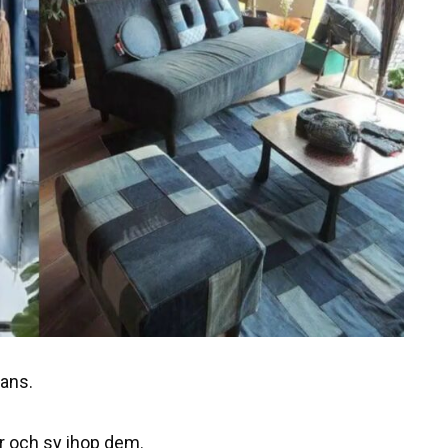
eans.
er och sy ihop dem.