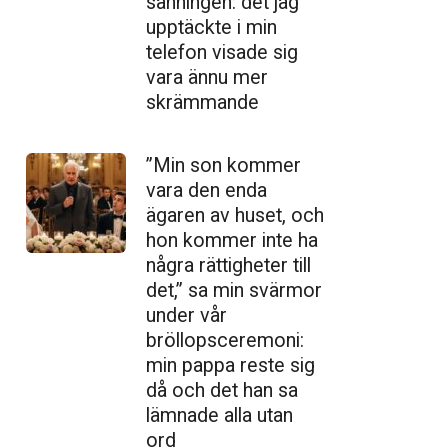
sanningen: det jag
upptäckte i min
telefon visade sig
vara ännu mer
skrämmande
”Min son kommer
vara den enda
ägaren av huset, och
hon kommer inte ha
några rättigheter till
det,” sa min svärmor
under vår
bröllopsceremoni:
min pappa reste sig
då och det han sa
lämnade alla utan
ord