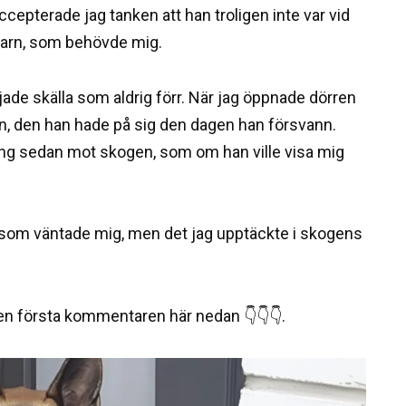
cepterade jag tanken att han troligen inte var vid
a barn, som behövde mig.
jade skälla som aldrig förr. När jag öppnade dörren
en, den han hade på sig den dagen han försvann.
ng sedan mot skogen, som om han ville visa mig
d som väntade mig, men det jag upptäckte i skogens
den första kommentaren här nedan 👇👇👇.