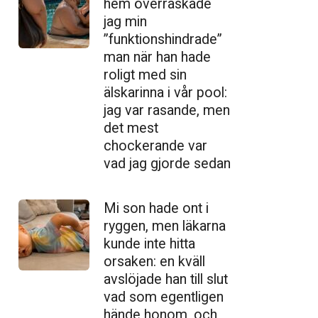
hem överraskade
jag min
”funktionshindrade”
man när han hade
roligt med sin
älskarinna i vår pool:
jag var rasande, men
det mest
chockerande var
vad jag gjorde sedan
Mi son hade ont i
ryggen, men läkarna
kunde inte hitta
orsaken: en kväll
avslöjade han till slut
vad som egentligen
hände honom, och