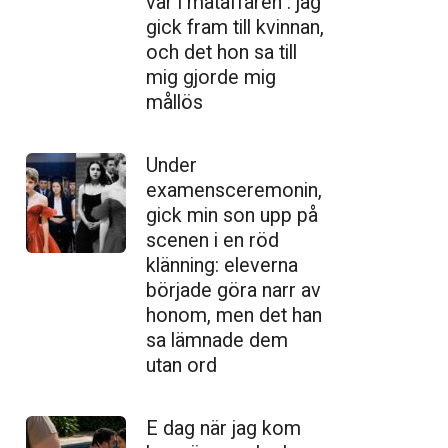
var i mataffären : jag
gick fram till kvinnan,
och det hon sa till
mig gjorde mig
mållös
Under
examensceremonin,
gick min son upp på
scenen i en röd
klänning: eleverna
började göra narr av
honom, men det han
sa lämnade dem
utan ord
E dag när jag kom