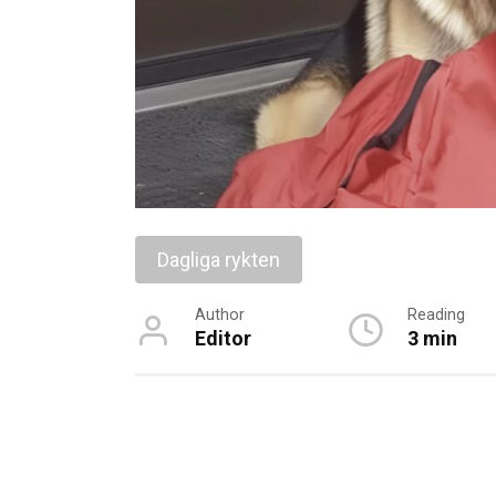
Dagliga rykten
Author
Reading
Editor
3 min