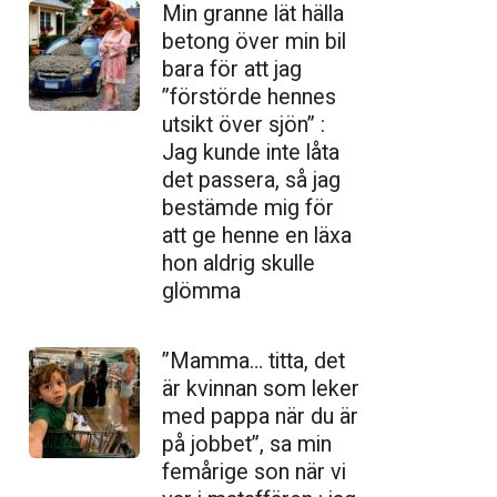
Min granne lät hälla
betong över min bil
bara för att jag
”förstörde hennes
utsikt över sjön” :
Jag kunde inte låta
det passera, så jag
bestämde mig för
att ge henne en läxa
hon aldrig skulle
glömma
”Mamma… titta, det
är kvinnan som leker
med pappa när du är
på jobbet”, sa min
femårige son när vi