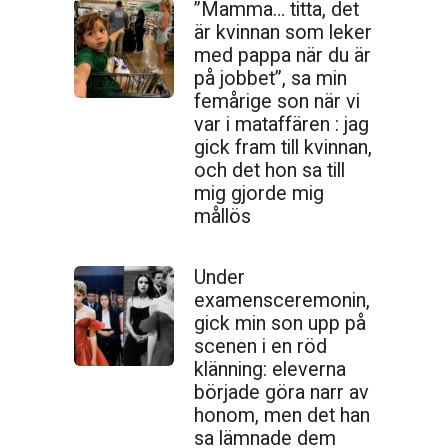
”Mamma… titta, det
är kvinnan som leker
med pappa när du är
på jobbet”, sa min
femårige son när vi
var i mataffären : jag
gick fram till kvinnan,
och det hon sa till
mig gjorde mig
mållös
Under
examensceremonin,
gick min son upp på
scenen i en röd
klänning: eleverna
började göra narr av
honom, men det han
sa lämnade dem