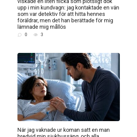
viskade en liten flicka som plötsligt dök
upp i min kundvagn: jag kontaktade en vän
som var detektiv för att hitta hennes
föräldrar, men det han berättade för mig
lämnade mig mållös
0
3
När jag vaknade ur koman satt en man
bredvid min sjukhussäng, och alla