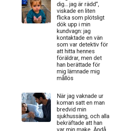
dig… jag är rädd”,
viskade en liten
flicka som plötsligt
dök upp i min
kundvagn: jag
kontaktade en vän
som var detektiv för
att hitta hennes
föräldrar, men det
han berättade för
mig lämnade mig
mållös
När jag vaknade ur
koman satt en man
bredvid min
sjukhussäng, och alla
bekräftade att han
var min make, Ändå