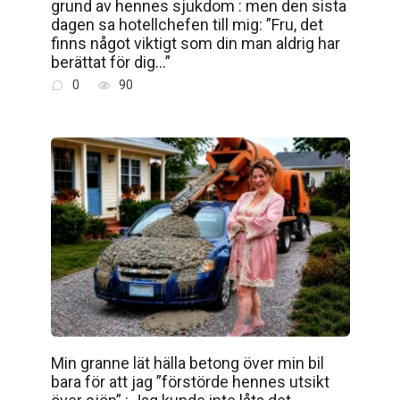
grund av hennes sjukdom : men den sista
dagen sa hotellchefen till mig: ”Fru, det
finns något viktigt som din man aldrig har
berättat för dig…”
0
90
Min granne lät hälla betong över min bil
bara för att jag ”förstörde hennes utsikt
över sjön” : Jag kunde inte låta det