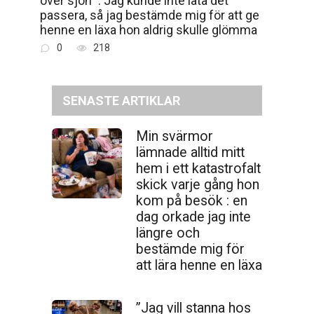
passera, så jag bestämde mig för att ge
henne en läxa hon aldrig skulle glömma
0
218
SENASTE ARTIKLAR
Min svärmor
lämnade alltid mitt
hem i ett katastrofalt
skick varje gång hon
kom på besök : en
dag orkade jag inte
längre och
bestämde mig för
att lära henne en läxa
”Jag vill stanna hos