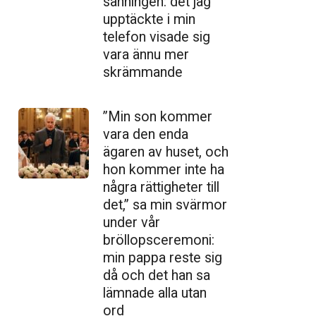
sanningen: det jag
upptäckte i min
telefon visade sig
vara ännu mer
skrämmande
”Min son kommer
vara den enda
ägaren av huset, och
hon kommer inte ha
några rättigheter till
det,” sa min svärmor
under vår
bröllopsceremoni:
min pappa reste sig
då och det han sa
lämnade alla utan
ord