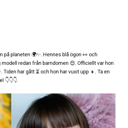
an på planeten 🌍✨. Hennes blå ögon 👀 och
ig modell redan från barndomen 😍. Officiellt var hon
. Tiden har gått ⏳ och hon har vuxit upp 👧. Ta en
l 👇👇👇.