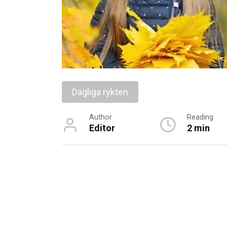
Dagliga rykten
Author
Reading
Editor
2 min