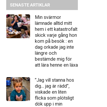
SENASTE ARTIKLAR
Min svärmor
lämnade alltid mitt
hem i ett katastrofalt
skick varje gång hon
kom på besök : en
dag orkade jag inte
längre och
bestämde mig för
att lära henne en läxa
”Jag vill stanna hos
dig… jag är rädd”,
viskade en liten
flicka som plötsligt
dök upp i min