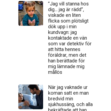
”Jag vill stanna hos
dig… jag är rädd”,
viskade en liten
flicka som plötsligt
dök upp i min
kundvagn: jag
kontaktade en vän
som var detektiv för
att hitta hennes
föräldrar, men det
han berättade för
mig lämnade mig
mållös
När jag vaknade ur
koman satt en man
bredvid min
sjukhussäng, och alla
bekräftade att han