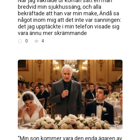
När jag vaknade ur koman satt en man
bredvid min sjukhussäng, och alla
bekräftade att han var min make, Ändå sa
något inom mig att det inte var sanningen:
det jag upptäckte i min telefon visade sig
vara ännu mer skrämmande
0
4
”Min son kommer vara den enda ägaren av