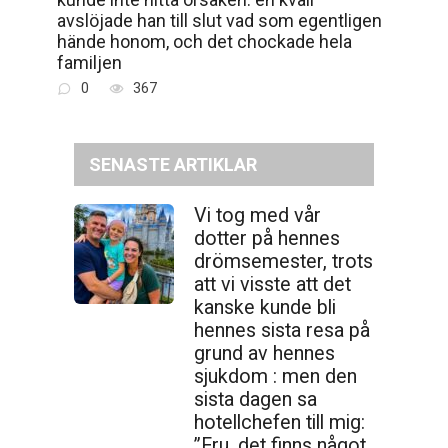
avslöjade han till slut vad som egentligen
hände honom, och det chockade hela
familjen
0
367
SENASTE ARTIKLAR
Vi tog med vår
dotter på hennes
drömsemester, trots
att vi visste att det
kanske kunde bli
hennes sista resa på
grund av hennes
sjukdom : men den
sista dagen sa
hotellchefen till mig:
”Fru, det finns något