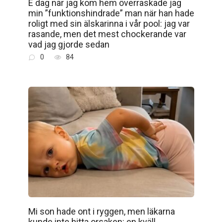
E dag när jag kom hem överraskade jag
min ”funktionshindrade” man när han hade
roligt med sin älskarinna i vår pool: jag var
rasande, men det mest chockerande var
vad jag gjorde sedan
0
84
Mi son hade ont i ryggen, men läkarna
kunde inte hitta orsaken: en kväll