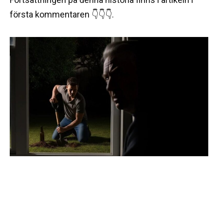
första kommentaren 👇👇👇.