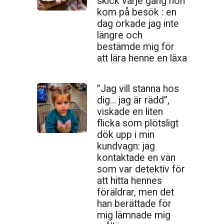
skick varje gång hon
kom på besök : en
dag orkade jag inte
längre och
bestämde mig för
att lära henne en läxa
”Jag vill stanna hos
dig… jag är rädd”,
viskade en liten
flicka som plötsligt
dök upp i min
kundvagn: jag
kontaktade en vän
som var detektiv för
att hitta hennes
föräldrar, men det
han berättade för
mig lämnade mig