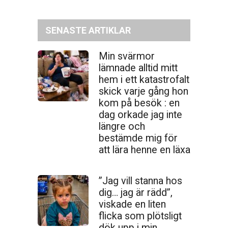
SENASTE ARTIKLAR
Min svärmor
lämnade alltid mitt
hem i ett katastrofalt
skick varje gång hon
kom på besök : en
dag orkade jag inte
längre och
bestämde mig för
att lära henne en läxa
”Jag vill stanna hos
dig… jag är rädd”,
viskade en liten
flicka som plötsligt
dök upp i min