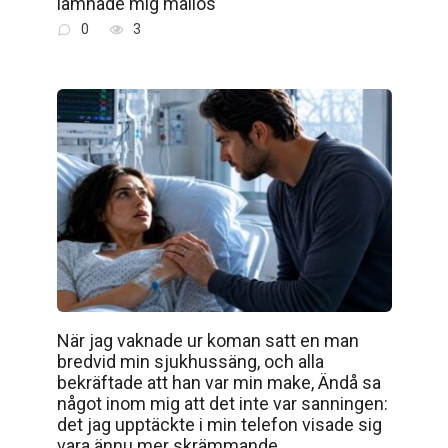
lämnade mig mållös
0
3
När jag vaknade ur koman satt en man
bredvid min sjukhussäng, och alla
bekräftade att han var min make, Ändå sa
något inom mig att det inte var sanningen:
det jag upptäckte i min telefon visade sig
vara ännu mer skrämmande