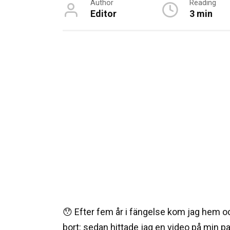
Author
Reading
Editor
3 min
😯 Efter fem år i fängelse kom jag hem o
bort: sedan hittade jag en video på min p