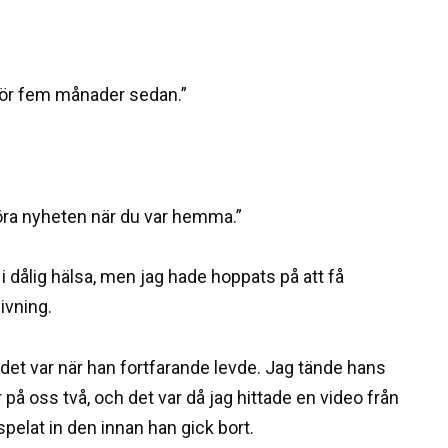
r för fem månader sedan.”
 höra nyheten när du var hemma.”
 i dålig hälsa, men jag hade hoppats på att få
givning.
m det var när han fortfarande levde. Jag tände hans
r på oss två, och det var då jag hittade en video från
spelat in den innan han gick bort.