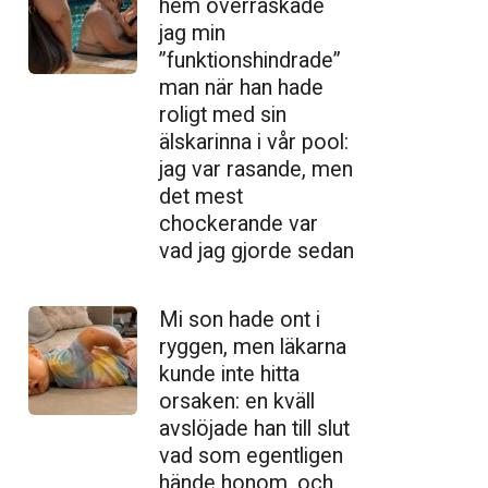
hem överraskade
jag min
”funktionshindrade”
man när han hade
roligt med sin
älskarinna i vår pool:
jag var rasande, men
det mest
chockerande var
vad jag gjorde sedan
Mi son hade ont i
ryggen, men läkarna
kunde inte hitta
orsaken: en kväll
avslöjade han till slut
vad som egentligen
hände honom, och