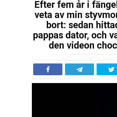
Efter fem år i fäng
veta av min styvmor
bort: sedan hitta
pappas dator, och va
den videon choc