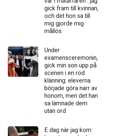
var i mataffären : jag
gick fram till kvinnan,
och det hon sa till
mig gjorde mig
mållös
Under
examensceremonin,
gick min son upp på
scenen i en röd
klänning: eleverna
började göra narr av
honom, men det han
sa lämnade dem
utan ord
E dag när jag kom