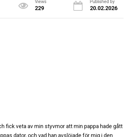
Views
Published by
229
20.02.2026
ch fick veta av min styvmor att min pappa hade gått
appas dator, och vad han avslöjade för mig i den