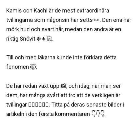
Kamis och Kachi är de mest extraordinära
tvillingarna som någonsin har setts 👀. Den ena har
mörk hud och svart hår, medan den andra är en
riktig Snövit ❄️👧🏻.
Till och med läkarna kunde inte förklara detta
fenomen 🤯.
De har redan växt upp 📸, och idag, när man ser
dem, har många svårt att tro att de verkligen är
tvillingar 🤷🏽‍♂️🤷🏼‍♀️. Titta på deras senaste bilder i
artikeln i den första kommentaren 👇👇👇.