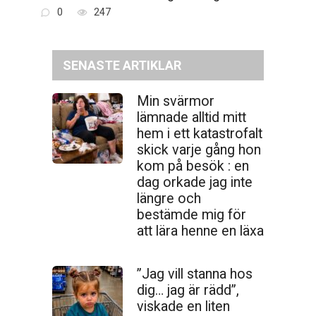
0
247
SENASTE ARTIKLAR
Min svärmor
lämnade alltid mitt
hem i ett katastrofalt
skick varje gång hon
kom på besök : en
dag orkade jag inte
längre och
bestämde mig för
att lära henne en läxa
”Jag vill stanna hos
dig… jag är rädd”,
viskade en liten