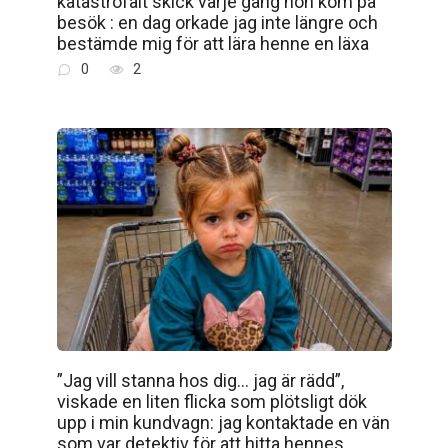
katastrofalt skick varje gång hon kom på
besök : en dag orkade jag inte längre och
bestämde mig för att lära henne en läxa
0
2
”Jag vill stanna hos dig… jag är rädd”,
viskade en liten flicka som plötsligt dök
upp i min kundvagn: jag kontaktade en vän
som var detektiv för att hitta hennes