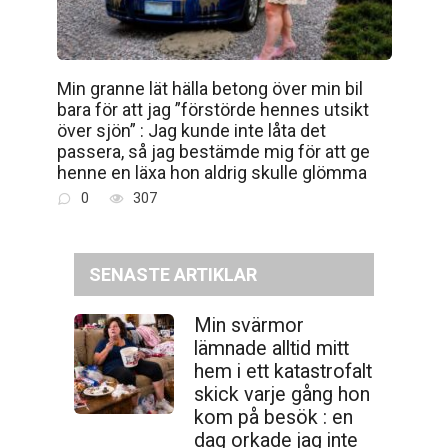
Min granne lät hälla betong över min bil
bara för att jag ”förstörde hennes utsikt
över sjön” : Jag kunde inte låta det
passera, så jag bestämde mig för att ge
henne en läxa hon aldrig skulle glömma
0
307
SENASTE ARTIKLAR
Min svärmor
lämnade alltid mitt
hem i ett katastrofalt
skick varje gång hon
kom på besök : en
dag orkade jag inte