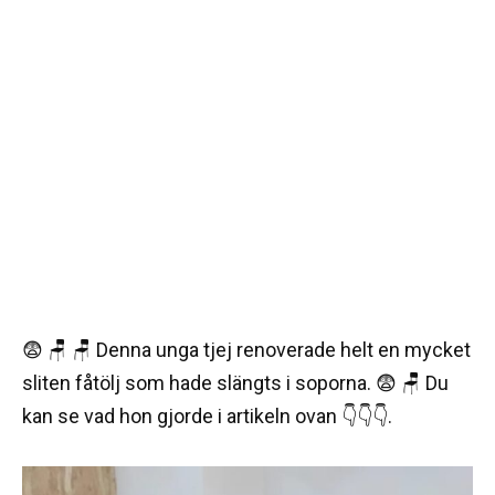
😨 🪑 🪑 Denna unga tjej renoverade helt en mycket
sliten fåtölj som hade slängts i soporna. 😨 🪑 Du
kan se vad hon gjorde i artikeln ovan 👇👇👇.