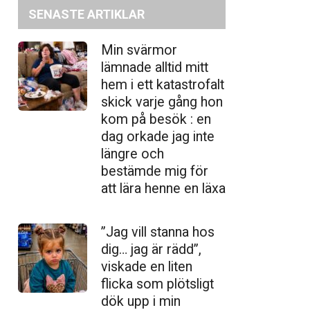
SENASTE ARTIKLAR
Min svärmor
lämnade alltid mitt
hem i ett katastrofalt
skick varje gång hon
kom på besök : en
dag orkade jag inte
längre och
bestämde mig för
att lära henne en läxa
”Jag vill stanna hos
dig… jag är rädd”,
viskade en liten
flicka som plötsligt
dök upp i min