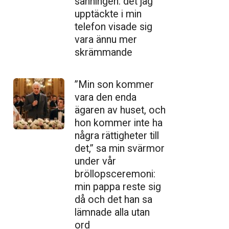
sanningen: det jag
upptäckte i min
telefon visade sig
vara ännu mer
skrämmande
”Min son kommer
vara den enda
ägaren av huset, och
hon kommer inte ha
några rättigheter till
det,” sa min svärmor
under vår
bröllopsceremoni:
min pappa reste sig
då och det han sa
lämnade alla utan
ord