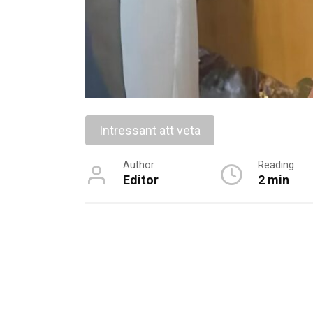
Intressant att veta
Author
Reading
Editor
2 min