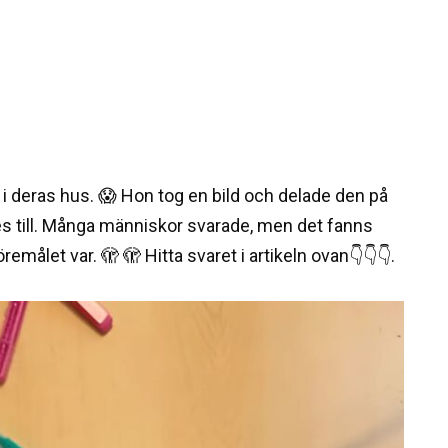
 i deras hus. 😱 Hon tog en bild och delade den på
des till. Många människor svarade, men det fanns
ålet var. 🫣 🫣 Hitta svaret i artikeln ovan👇👇👇.