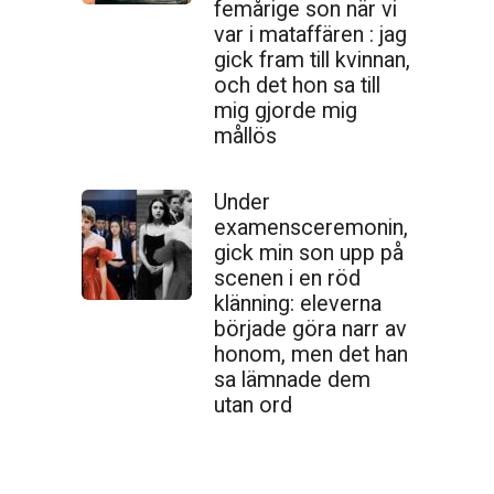
femårige son när vi
var i mataffären : jag
gick fram till kvinnan,
och det hon sa till
mig gjorde mig
mållös
Under
examensceremonin,
gick min son upp på
scenen i en röd
klänning: eleverna
började göra narr av
honom, men det han
sa lämnade dem
utan ord