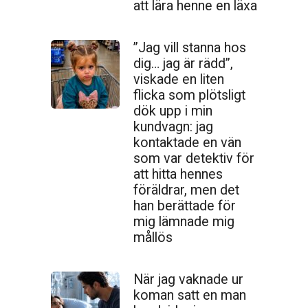
att lära henne en läxa
”Jag vill stanna hos
dig… jag är rädd”,
viskade en liten
flicka som plötsligt
dök upp i min
kundvagn: jag
kontaktade en vän
som var detektiv för
att hitta hennes
föräldrar, men det
han berättade för
mig lämnade mig
mållös
När jag vaknade ur
koman satt en man