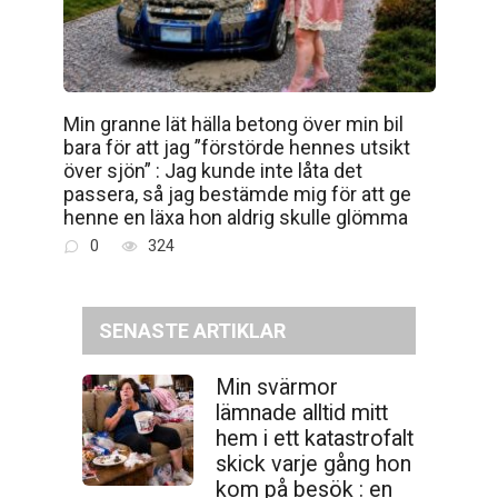
Min granne lät hälla betong över min bil
bara för att jag ”förstörde hennes utsikt
över sjön” : Jag kunde inte låta det
passera, så jag bestämde mig för att ge
henne en läxa hon aldrig skulle glömma
0
324
SENASTE ARTIKLAR
Min svärmor
lämnade alltid mitt
hem i ett katastrofalt
skick varje gång hon
kom på besök : en