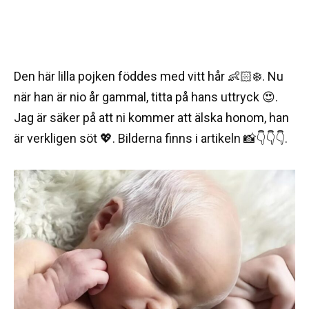
Den här lilla pojken föddes med vitt hår 👶🏻❄️. Nu
när han är nio år gammal, titta på hans uttryck 😍.
Jag är säker på att ni kommer att älska honom, han
är verkligen söt 💖. Bilderna finns i artikeln 📸👇👇👇.