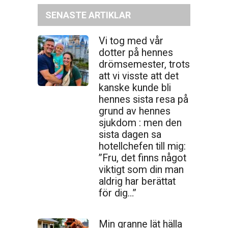
SENASTE ARTIKLAR
Vi tog med vår
dotter på hennes
drömsemester, trots
att vi visste att det
kanske kunde bli
hennes sista resa på
grund av hennes
sjukdom : men den
sista dagen sa
hotellchefen till mig:
”Fru, det finns något
viktigt som din man
aldrig har berättat
för dig…”
Min granne lät hälla