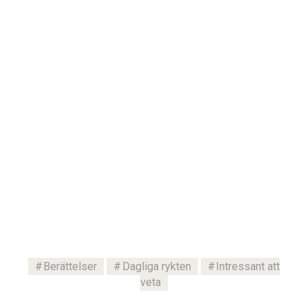
Berättelser
Dagliga rykten
Intressant att
veta