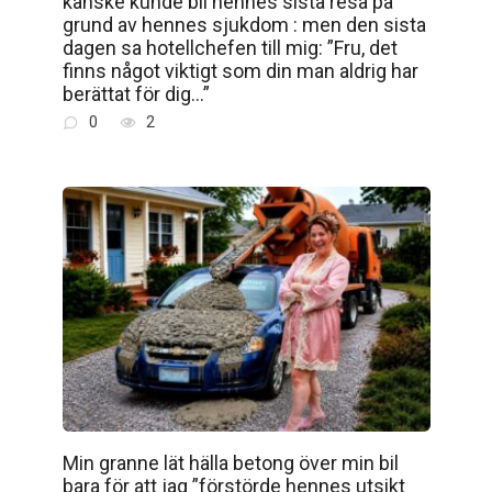
kanske kunde bli hennes sista resa på
grund av hennes sjukdom : men den sista
dagen sa hotellchefen till mig: ”Fru, det
finns något viktigt som din man aldrig har
berättat för dig…”
0
2
Min granne lät hälla betong över min bil
bara för att jag ”förstörde hennes utsikt